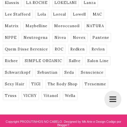
Klassis
LA ROCHE
LOKELANI
Lanza
Lee Stafford
Lola
Loreal
Lowell
MAC
Matrix
Maybelline
Moroccanoil
NATURA
NPPE
Neutrogena
Nivea
Novex
Pantene
Quem Disse Berenice
ROC
Redken
Revlon
Richee
SIMPLE ORGANIC
Sallve
Salon Line
Schwarzkopf
Sebastian
Seda
Senscience
Sexy Hair
TIGI
The Body Shop
Tresemme
Truss
VICHY
Vitanol
Wella
Copyright
PRODUTINHOS NO CABELO
. Designed by Mk Arte e Design
Codigo por
BloggerT