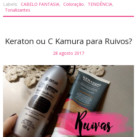
CABELO FANTASIA
Coloração
TENDÊNCIA
Labels:
,
,
,
Tonalizantes
Keraton ou C Kamura para Ruivos?
28 agosto 2017