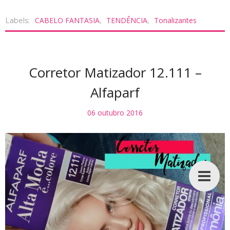
CABELO FANTASIA
TENDÊNCIA
Tonalizantes
Labels:
,
,
Corretor Matizador 12.111 –
Alfaparf
06 outubro 2016