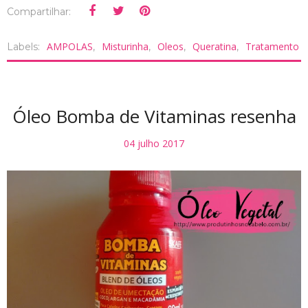
Compartilhar:
AMPOLAS
Misturinha
Oleos
Queratina
Tratamento
Labels:
,
,
,
,
Óleo Bomba de Vitaminas resenha
04 julho 2017