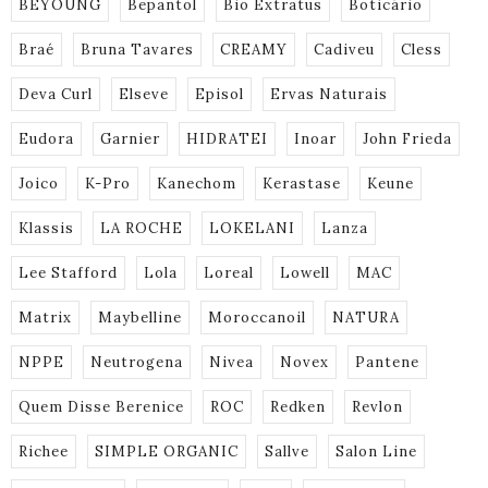
BEYOUNG
Bepantol
Bio Extratus
Boticário
Braé
Bruna Tavares
CREAMY
Cadiveu
Cless
Deva Curl
Elseve
Episol
Ervas Naturais
Eudora
Garnier
HIDRATEI
Inoar
John Frieda
Joico
K-Pro
Kanechom
Kerastase
Keune
Klassis
LA ROCHE
LOKELANI
Lanza
Lee Stafford
Lola
Loreal
Lowell
MAC
Matrix
Maybelline
Moroccanoil
NATURA
NPPE
Neutrogena
Nivea
Novex
Pantene
Quem Disse Berenice
ROC
Redken
Revlon
Richee
SIMPLE ORGANIC
Sallve
Salon Line