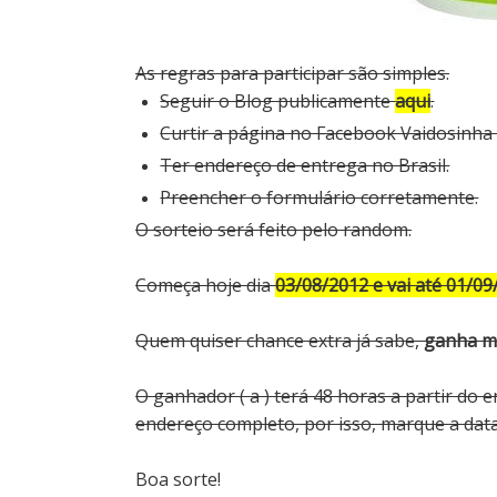
As regras para participar são simples.
Seguir o Blog publicamente
aqui
.
Curtir a página no Facebook Vaidosinh
Ter endereço de entrega no Brasil.
Preencher o formulário corretamente.
O sorteio será feito pelo random.
Começa hoje dia
03/08/2012 e vai até 01/09
Quem quiser chance extra já sabe,
ganha ma
O ganhador ( a ) terá 48 horas a partir do
endereço completo, por isso, marque a data 
Boa sorte!