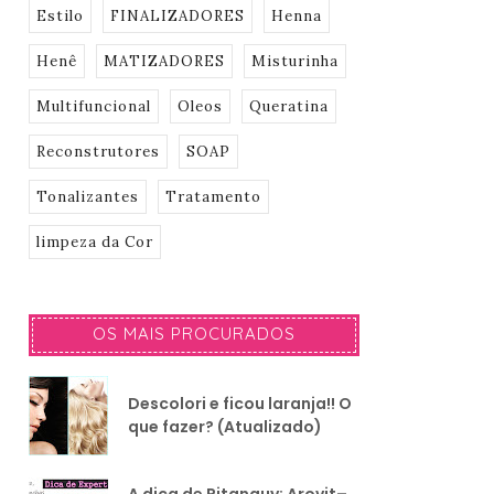
Estilo
FINALIZADORES
Henna
Henê
MATIZADORES
Misturinha
Multifuncional
Oleos
Queratina
Reconstrutores
SOAP
Tonalizantes
Tratamento
limpeza da Cor
OS MAIS PROCURADOS
Descolori e ficou laranja!! O
que fazer? (Atualizado)
A dica de Pitanguy: Arovit–