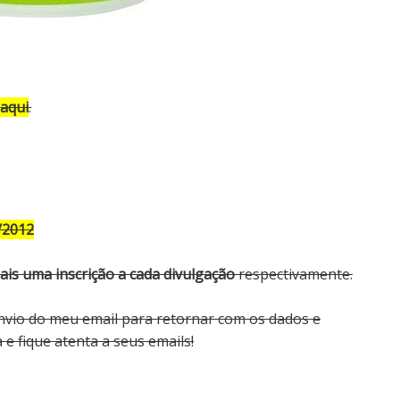
a
aqui
.
/2012
is uma inscrição a cada divulgação
respectivamente.
 envio do meu email para retornar com os dados e
e fique atenta a seus emails!