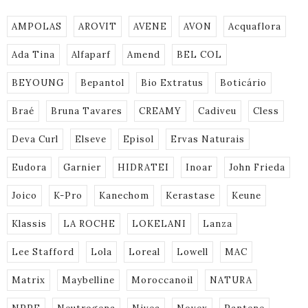
AMPOLAS
AROVIT
AVENE
AVON
Acquaflora
Ada Tina
Alfaparf
Amend
BEL COL
BEYOUNG
Bepantol
Bio Extratus
Boticário
Braé
Bruna Tavares
CREAMY
Cadiveu
Cless
Deva Curl
Elseve
Episol
Ervas Naturais
Eudora
Garnier
HIDRATEI
Inoar
John Frieda
Joico
K-Pro
Kanechom
Kerastase
Keune
Klassis
LA ROCHE
LOKELANI
Lanza
Lee Stafford
Lola
Loreal
Lowell
MAC
Matrix
Maybelline
Moroccanoil
NATURA