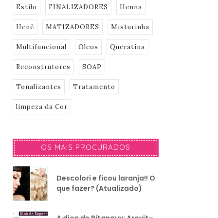
Estilo
FINALIZADORES
Henna
Henê
MATIZADORES
Misturinha
Multifuncional
Oleos
Queratina
Reconstrutores
SOAP
Tonalizantes
Tratamento
limpeza da Cor
OS MAIS PROCURADOS
Descolori e ficou laranja!! O
que fazer? (Atualizado)
A dica de Pitanguy: Arovit–