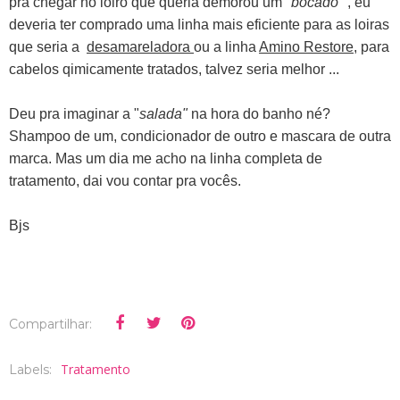
pra chegar no loiro que queria demorou um "
bocado
" , eu
deveria ter comprado uma linha mais eficiente para as loiras
que seria a
desamareladora
ou a linha
Amino Restore
, para
cabelos qimicamente tratados, talvez seria melhor ...
Deu pra imaginar a "
salada"
na hora do banho né?
Shampoo de um, condicionador de outro e mascara de outra
marca. Mas um dia me acho na linha completa de
tratamento, dai vou contar pra vocês.
Bjs
Compartilhar:
Tratamento
Labels: