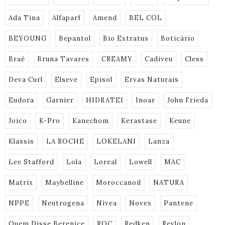
Ada Tina
Alfaparf
Amend
BEL COL
BEYOUNG
Bepantol
Bio Extratus
Boticário
Braé
Bruna Tavares
CREAMY
Cadiveu
Cless
Deva Curl
Elseve
Episol
Ervas Naturais
Eudora
Garnier
HIDRATEI
Inoar
John Frieda
Joico
K-Pro
Kanechom
Kerastase
Keune
Klassis
LA ROCHE
LOKELANI
Lanza
Lee Stafford
Lola
Loreal
Lowell
MAC
Matrix
Maybelline
Moroccanoil
NATURA
NPPE
Neutrogena
Nivea
Novex
Pantene
Quem Disse Berenice
ROC
Redken
Revlon