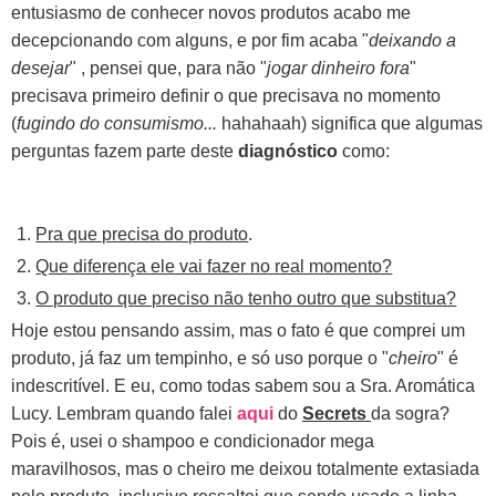
entusiasmo de conhecer novos produtos acabo me
decepcionando com alguns, e por fim acaba "
deixando a
desejar
" , pensei que, para não "
jogar dinheiro fora
"
precisava primeiro definir o que precisava no momento
(
fugindo do consumismo...
hahahaah) significa que algumas
perguntas fazem parte deste
diagnóstico
como:
Pra que precisa do produto
.
Que diferença ele vai fazer no real momento?
O produto que preciso não tenho outro que substitua?
Hoje estou pensando assim, mas o
fato é que comprei um
produto, já faz um tempinho, e só uso porque o "
cheiro
" é
indescritível. E eu, como todas sabem sou a Sra. Aromática
Lucy. L
embram quando falei
aqui
do
Secrets
da sogra?
Pois é, usei o shampoo e condicionador mega
maravilhosos, mas o cheiro me deixou totalmente extasiada