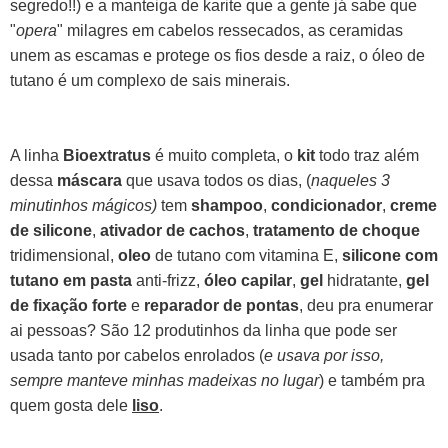
segredo!!) e a manteiga de karite que a gente já sabe que
"
opera
" milagres em cabelos ressecados, as ceramidas
unem as escamas e protege os fios desde a raiz, o óleo de
tutano é um complexo de sais minerais.
A linha
Bioextratus
é muito completa, o
kit
todo traz além
dessa
máscara
que usava todos os dias, (
naqueles 3
minutinhos mágicos)
tem
shampoo
,
condicionador
,
creme
de silicone
,
ativador de cachos
,
tratamento de choque
tridimensional,
oleo
de tutano com vitamina E,
silicone
com
tutano em pasta
anti-frizz,
óleo capilar
,
gel
hidratante,
gel
de fixação forte
e
reparador de pontas
, deu pra enumerar
ai pessoas? São 12 produtinhos da linha que pode ser
usada tanto por cabelos enrolados (
e usava por isso,
sempre manteve minhas madeixas no lugar
) e também pra
quem gosta dele
liso
.