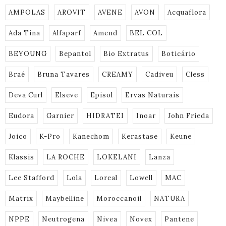
AMPOLAS
AROVIT
AVENE
AVON
Acquaflora
Ada Tina
Alfaparf
Amend
BEL COL
BEYOUNG
Bepantol
Bio Extratus
Boticário
Braé
Bruna Tavares
CREAMY
Cadiveu
Cless
Deva Curl
Elseve
Episol
Ervas Naturais
Eudora
Garnier
HIDRATEI
Inoar
John Frieda
Joico
K-Pro
Kanechom
Kerastase
Keune
Klassis
LA ROCHE
LOKELANI
Lanza
Lee Stafford
Lola
Loreal
Lowell
MAC
Matrix
Maybelline
Moroccanoil
NATURA
NPPE
Neutrogena
Nivea
Novex
Pantene