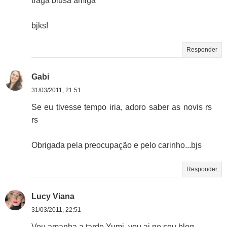
traga blusa amiga
bjks!
Responder
Gabi
31/03/2011, 21:51
Se eu tivesse tempo iria, adoro saber as novis rs
rs
Obrigada pela preocupação e pelo carinho...bjs
Responder
Lucy Viana
31/03/2011, 22:51
Vou amanha a tarde Yumi, vou ai no seu blog.