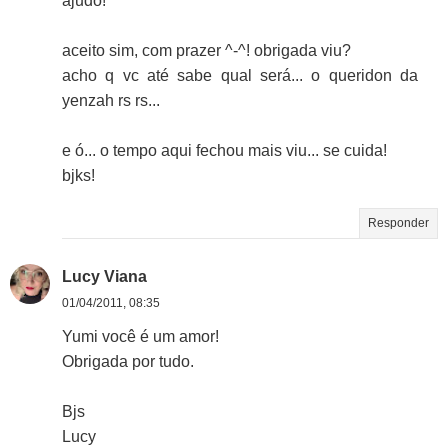
ajudo!
aceito sim, com prazer ^-^! obrigada viu?
acho q vc até sabe qual será... o queridon da
yenzah rs rs...
e ó... o tempo aqui fechou mais viu... se cuida!
bjks!
Responder
Lucy Viana
01/04/2011, 08:35
Yumi você é um amor!
Obrigada por tudo.
Bjs
Lucy