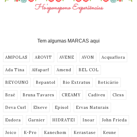
Tem algumas MARCAS aqui
AMPOLAS
AROVIT
AVENE
AVON
Acquaflora
Ada Tina
Alfaparf
Amend
BEL COL
BEYOUNG
Bepantol
Bio Extratus
Boticário
Braé
Bruna Tavares
CREAMY
Cadiveu
Cless
Deva Curl
Elseve
Episol
Ervas Naturais
Eudora
Garnier
HIDRATEI
Inoar
John Frieda
Joico
K-Pro
Kanechom
Kerastase
Keune