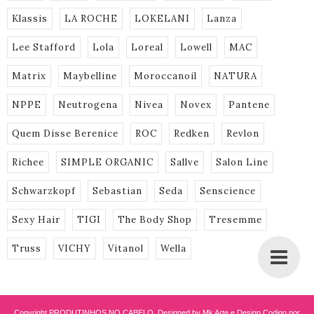
Klassis
LA ROCHE
LOKELANI
Lanza
Lee Stafford
Lola
Loreal
Lowell
MAC
Matrix
Maybelline
Moroccanoil
NATURA
NPPE
Neutrogena
Nivea
Novex
Pantene
Quem Disse Berenice
ROC
Redken
Revlon
Richee
SIMPLE ORGANIC
Sallve
Salon Line
Schwarzkopf
Sebastian
Seda
Senscience
Sexy Hair
TIGI
The Body Shop
Tresemme
Truss
VICHY
Vitanol
Wella
Copyright
PRODUTINHOS NO CABELO
. Designed by Mk Arte e Design
Codigo por