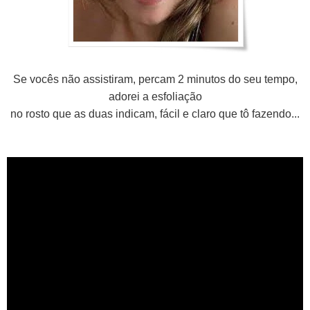
Se vocês não assistiram, percam 2 minutos do seu tempo,
adorei a esfoliação
no rosto que as duas indicam, fácil e claro que tô fazendo...