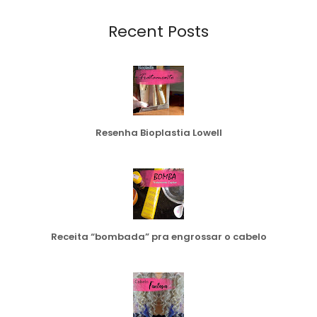
Recent Posts
Resenha Bioplastia Lowell
Receita “bombada” pra engrossar o cabelo