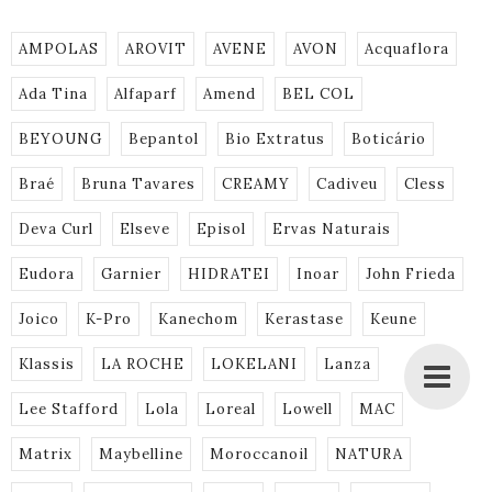
AMPOLAS
AROVIT
AVENE
AVON
Acquaflora
Ada Tina
Alfaparf
Amend
BEL COL
BEYOUNG
Bepantol
Bio Extratus
Boticário
Braé
Bruna Tavares
CREAMY
Cadiveu
Cless
Deva Curl
Elseve
Episol
Ervas Naturais
Eudora
Garnier
HIDRATEI
Inoar
John Frieda
Joico
K-Pro
Kanechom
Kerastase
Keune
Klassis
LA ROCHE
LOKELANI
Lanza
Lee Stafford
Lola
Loreal
Lowell
MAC
Matrix
Maybelline
Moroccanoil
NATURA