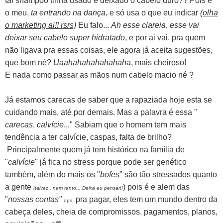
tal shampoo tinha usado e deixado o cabelo duro?? Pois é
o meu,
ta entrando na dança
, e só usa o que eu indicar
(olha
o marketing ai!! rsrs)
Eu falo...
Ah esse clareia
,
esse vai
deixar seu cabelo super hidratado
, e por ai vai, pra quem
não ligava pra essas coisas, ele agora já aceita sugestões,
que bom né?
Uaahahahahahahaha
, mais cheiroso!
E nada como passar as mãos num cabelo macio né ?
Já estamos carecas de saber que a rapaziada hoje esta se
cuidando mais, até por demais. Mas a palavra é essa "
carecas
,
calvície
..." Sabiam que o homem tem mais
tendência a ter calvície, caspas, falta de brilho?
Principalmente quem já tem histórico na família de
"
calvície
" já fica no stress porque pode ser genético
também, além do mais os "
bofes
" são tão stressados quanto
a gente
) pois é e alem das
(talvez , nem tanto... Deixa eu pensar!!
"
nossas contas"
pra pagar, eles tem um mundo dentro da
ops,
cabeça deles, cheia de compromissos, pagamentos, planos,