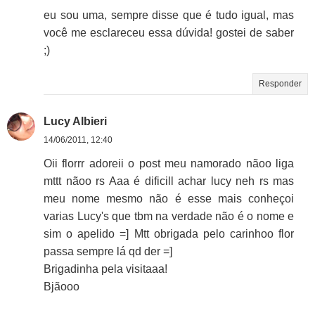
eu sou uma, sempre disse que é tudo igual, mas
você me esclareceu essa dúvida! gostei de saber
;)
Responder
Lucy Albieri
14/06/2011, 12:40
Oii florrr adoreii o post meu namorado nãoo liga
mttt nãoo rs Aaa é dificill achar lucy neh rs mas
meu nome mesmo não é esse mais conheçoi
varias Lucy's que tbm na verdade não é o nome e
sim o apelido =] Mtt obrigada pelo carinhoo flor
passa sempre lá qd der =]
Brigadinha pela visitaaa!
Bjãooo