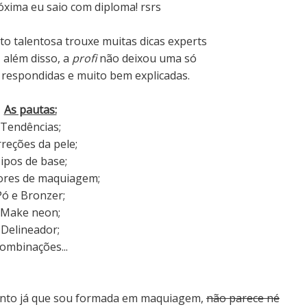
xima eu saio com diploma! rsrs
ito talentosa trouxe muitas dicas experts
, além disso, a
profi
não deixou uma só
 respondidas e muito bem explicadas.
As pautas:
Tendências;
reções da pele;
ipos de base;
ores de maquiagem;
Pó e Bronzer;
Make neon;
Delineador;
ombinações...
ento já que sou formada em maquiagem,
não parece né