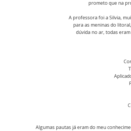
prometo que na pró
A professora foi a Silvia, mu
para as meninas do litoral
dúvida no ar, todas eram
Cor
T
Aplicad
C
Algumas pautas já eram do meu conhecim