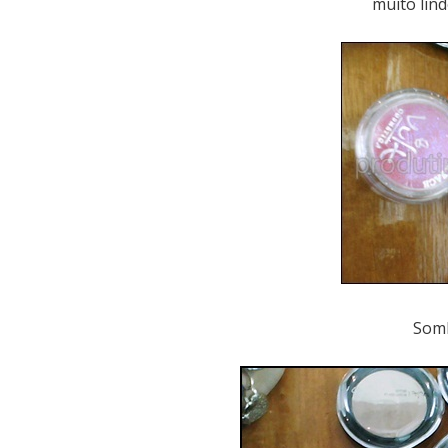
muito lind
Somb