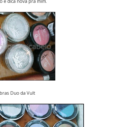
o e dica nova pra mim.
ras Duo da Vult