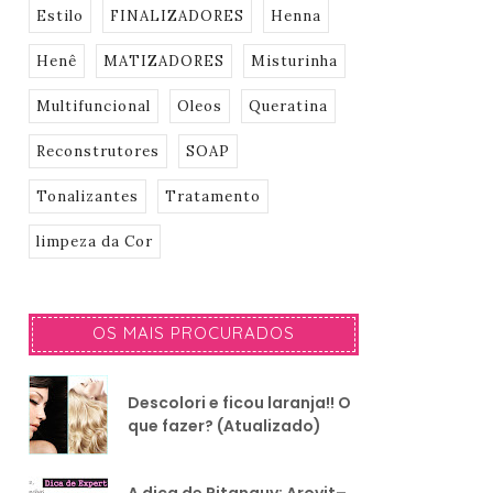
Estilo
FINALIZADORES
Henna
Henê
MATIZADORES
Misturinha
Multifuncional
Oleos
Queratina
Reconstrutores
SOAP
Tonalizantes
Tratamento
limpeza da Cor
OS MAIS PROCURADOS
Descolori e ficou laranja!! O
que fazer? (Atualizado)
A dica de Pitanguy: Arovit–