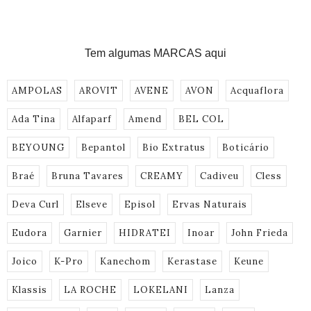
Tem algumas MARCAS aqui
AMPOLAS
AROVIT
AVENE
AVON
Acquaflora
Ada Tina
Alfaparf
Amend
BEL COL
BEYOUNG
Bepantol
Bio Extratus
Boticário
Braé
Bruna Tavares
CREAMY
Cadiveu
Cless
Deva Curl
Elseve
Episol
Ervas Naturais
Eudora
Garnier
HIDRATEI
Inoar
John Frieda
Joico
K-Pro
Kanechom
Kerastase
Keune
Klassis
LA ROCHE
LOKELANI
Lanza