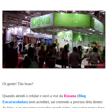
Oi gente! Tão boas?
Quando atendi o celular e ouvi a voz da
Rosana
(
Blog
Encaracoladas
)
nem acreditei, sai correndo a procura dela dentro
da feira, e eu me perco naqueles stands todos, pra variar nunca levo