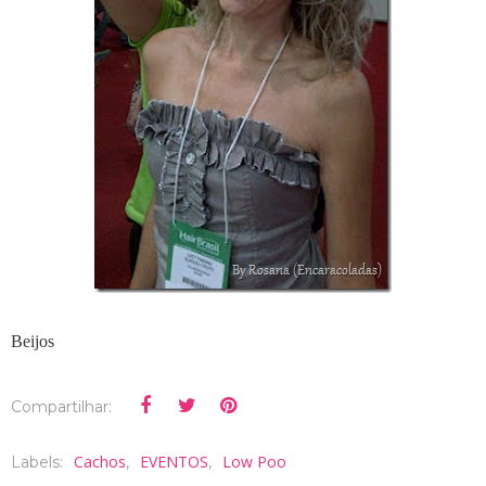
Beijos
Compartilhar:
Cachos
EVENTOS
Low Poo
Labels:
,
,