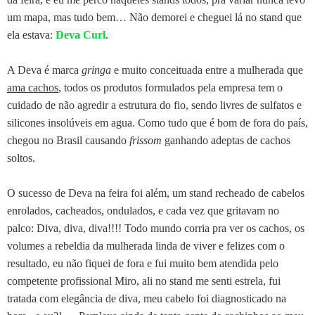
um mapa, mas tudo bem… Não demorei e cheguei lá no stand que
ela estava:
Deva Curl
.
A Deva é marca
gringa
e muito conceituada entre a mulherada que
ama cachos
, todos os produtos formulados pela empresa tem o
cuidado de não agredir a estrutura do fio, sendo livres de sulfatos e
silicones insolúveis em agua. Como tudo que é bom de fora do país,
chegou no Brasil causando
frissom
ganhando adeptas de cachos
soltos.
O sucesso de Deva na feira foi além, um stand recheado de cabelos
enrolados, cacheados, ondulados, e cada vez que gritavam no
palco: Diva, diva, diva!!!! Todo mundo corria pra ver os cachos, os
volumes a rebeldia da mulherada linda de viver e felizes com o
resultado, eu não fiquei de fora e fui muito bem atendida pelo
competente profissional Miro, ali no stand me senti estrela, fui
tratada com elegância de diva, meu cabelo foi diagnosticado na