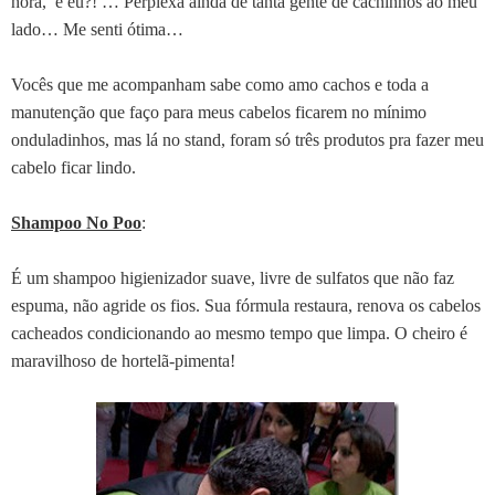
hora, e eu?! … Perplexa ainda de tanta gente de cachinhos ao meu
lado… Me senti ótima…
Vocês que me acompanham sabe como amo cachos e toda a
manutenção que faço para meus cabelos ficarem no mínimo
onduladinhos, mas lá no stand, foram só três produtos pra fazer meu
cabelo ficar lindo.
Shampoo No Poo
:
É um shampoo higienizador suave, livre de sulfatos que não faz
espuma, não agride os fios. Sua fórmula restaura, renova os cabelos
cacheados condicionando ao mesmo tempo que limpa. O cheiro é
maravilhoso de hortelã-pimenta!