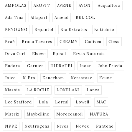
AMPOLAS
AROVIT
AVENE
AVON
Acquaflora
Ada Tina
Alfaparf
Amend
BEL COL
BEYOUNG
Bepantol
Bio Extratus
Boticário
Braé
Bruna Tavares
CREAMY
Cadiveu
Cless
Deva Curl
Elseve
Episol
Ervas Naturais
Eudora
Garnier
HIDRATEI
Inoar
John Frieda
Joico
K-Pro
Kanechom
Kerastase
Keune
Klassis
LA ROCHE
LOKELANI
Lanza
Lee Stafford
Lola
Loreal
Lowell
MAC
Matrix
Maybelline
Moroccanoil
NATURA
NPPE
Neutrogena
Nivea
Novex
Pantene