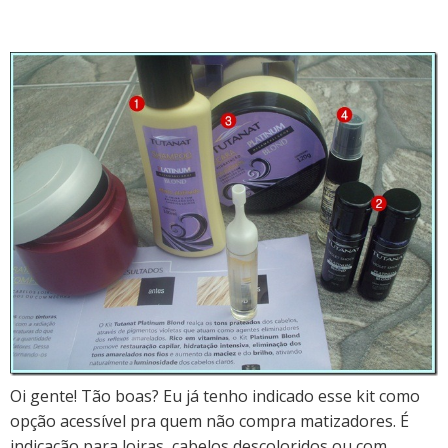
Oi gente! Tão boas?
Eu já tenho indicado esse kit como
opção acessível pra quem não compra matizadores.
É
indicação para loiras, cabelos descoloridos ou com