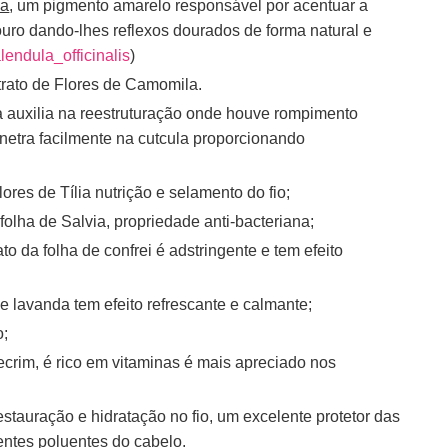
la
, um pigmento amarelo responsável por acentuar a
ouro dando-lhes reflexos dourados de forma natural e
alendula_officinalis
)
trato de Flores de Camomila.
da auxilia na reestruturação onde houve rompimento
enetra facilmente na cutcula proporcionando
lores de Tília nutrição e selamento do fio;
 folha de Salvia, propriedade anti-bacteriana;
ato da folha de confrei é adstringente e tem efeito
de lavanda tem efeito refrescante e calmante;
o;
lecrim, é rico em vitaminas é mais apreciado nos
stauração e hidratação no fio, um excelente protetor das
entes poluentes do cabelo.