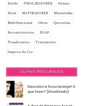
Estilo
FINALIZADORES
Henna
Henê
MATIZADORES
Misturinha
Multifuncional
Oleos
Queratina
Reconstrutores
SOAP
Tonalizantes
Tratamento
limpeza da Cor
OS MAIS PROCURADOS
Descolori e ficou laranja!! O
que fazer? (Atualizado)
A dica de Pitanguy: Arovit–