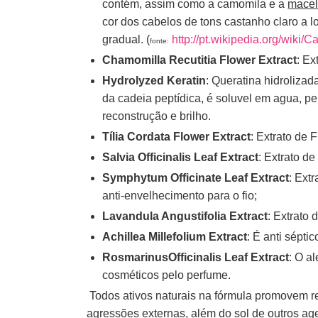
contém, assim como a camomila e a
mace
cor dos cabelos de tons castanho claro a l
gradual. (
http://pt.wikipedia.org/wiki/C
fonte:
Chamomilla Recutitia Flower Extract
: Ex
Hydrolyzed Keratin
: Queratina hidroliza
da cadeia peptídica, é soluvel em agua, p
reconstrução e brilho.
Tília Cordata Flower Extract
: Extrato de F
Salvia Officinalis Leaf Extract
: Extrato de
Symphytum Officinate Leaf Extract
: Extr
anti-envelhecimento para o fio;
Lavandula Angustifolia Extract
: Extrato 
Achillea Millefolium Extract
: É anti séptic
RosmarinusOfficinalis Leaf Extract
: O a
cosméticos pelo perfume.
Todos ativos naturais na fórmula promovem re
agressões externas, além do sol de outros ag