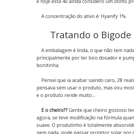
e hoje esta 40 ainda considero um ótimo pr
A concentração do ativo é: Hyanify 1%.
Tratando o Bigode
A embalagem é linda, o que não tem nada 
principalmente por ter bico dosador e pum
bonitinha.
Pensei que ia acabar saindo caro, 28 reai
pensava sem usar o produto, mas vou mostra
e o produto rende muito…
E o cheiro??
Gente que cheiro gostoso tem
agora, se teve modificação na fórmula qua
suave. O produtinho é totalmente absorvido
nem nada, pode passar protetor solar por 