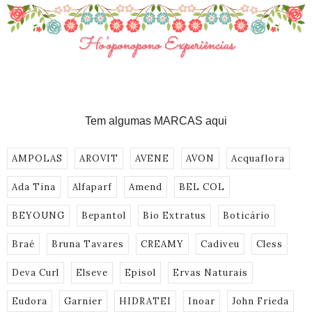
Tem algumas MARCAS aqui
AMPOLAS
AROVIT
AVENE
AVON
Acquaflora
Ada Tina
Alfaparf
Amend
BEL COL
BEYOUNG
Bepantol
Bio Extratus
Boticário
Braé
Bruna Tavares
CREAMY
Cadiveu
Cless
Deva Curl
Elseve
Episol
Ervas Naturais
Eudora
Garnier
HIDRATEI
Inoar
John Frieda