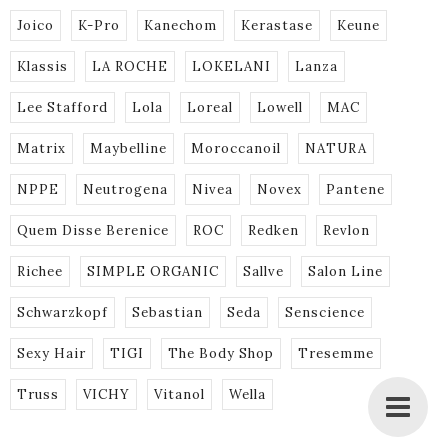
Joico
K-Pro
Kanechom
Kerastase
Keune
Klassis
LA ROCHE
LOKELANI
Lanza
Lee Stafford
Lola
Loreal
Lowell
MAC
Matrix
Maybelline
Moroccanoil
NATURA
NPPE
Neutrogena
Nivea
Novex
Pantene
Quem Disse Berenice
ROC
Redken
Revlon
Richee
SIMPLE ORGANIC
Sallve
Salon Line
Schwarzkopf
Sebastian
Seda
Senscience
Sexy Hair
TIGI
The Body Shop
Tresemme
Truss
VICHY
Vitanol
Wella