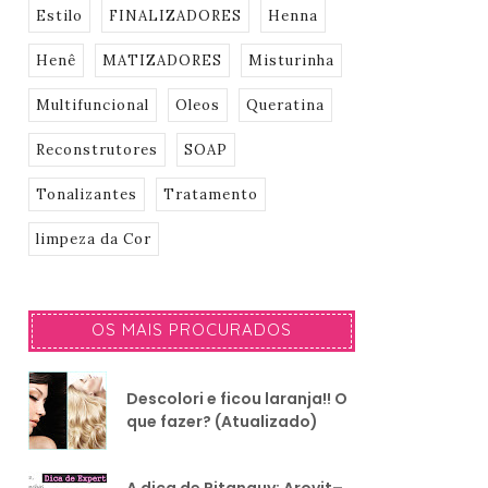
Estilo
FINALIZADORES
Henna
Henê
MATIZADORES
Misturinha
Multifuncional
Oleos
Queratina
Reconstrutores
SOAP
Tonalizantes
Tratamento
limpeza da Cor
OS MAIS PROCURADOS
Descolori e ficou laranja!! O
que fazer? (Atualizado)
A dica de Pitanguy: Arovit–