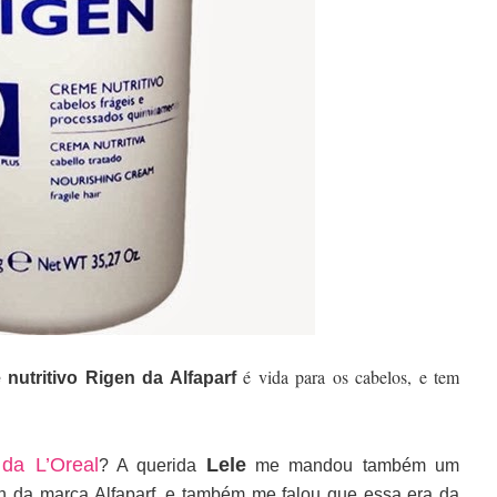
é vida para os cabelos, e tem
 nutritivo Rigen da Alfaparf
 da L’Oreal
Lele
? A querida
me mandou também um
n da marca Alfaparf, e também me falou que essa era da