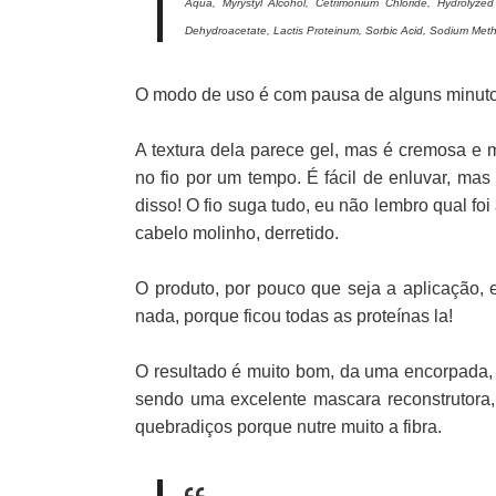
Aqua, Myrystyl Alcohol, Cetrimonium Chloride, Hydrolyzed
Dehydroacetate, Lactis Proteinum, Sorbic Acid, Sodium Met
O modo de uso é com pausa de alguns minut
A textura dela parece gel, mas é cremosa e me
no fio por um tempo. É fácil de enluvar, m
disso! O fio suga tudo, eu não lembro qual foi
cabelo molinho, derretido.
O produto, por pouco que seja a aplicação, 
nada, porque ficou todas as proteínas la!
O resultado é muito bom, da uma encorpada, n
sendo uma excelente mascara reconstrutora
quebradiços porque nutre muito a fibra.