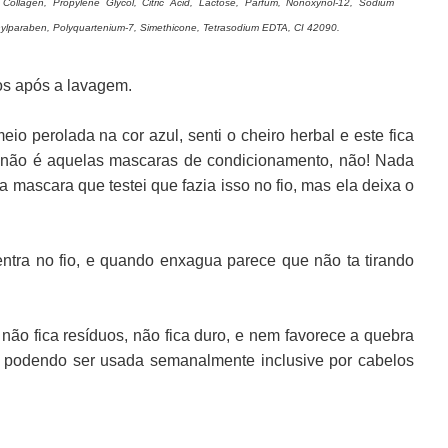
 Collagen, Propylene Glycol, Citric Acid, Lactose, Parfum, Nonoxynol-12, Sodium
hylparaben, Polyquartenium-7, Simethicone, Tetrasodium EDTA, CI 42090.
os após a lavagem.
io perolada na cor azul, senti o cheiro herbal e este fica
as não é aquelas mascaras de condicionamento, não! Nada
 a mascara que testei que fazia isso no fio, mas ela deixa o
entra no fio, e quando enxagua parece que não ta tirando
ão fica resíduos, não fica duro, e nem favorece a quebra
, podendo ser usada semanalmente inclusive por cabelos