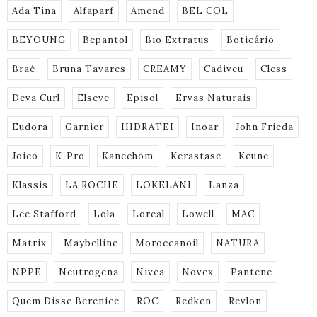
Ada Tina
Alfaparf
Amend
BEL COL
BEYOUNG
Bepantol
Bio Extratus
Boticário
Braé
Bruna Tavares
CREAMY
Cadiveu
Cless
Deva Curl
Elseve
Episol
Ervas Naturais
Eudora
Garnier
HIDRATEI
Inoar
John Frieda
Joico
K-Pro
Kanechom
Kerastase
Keune
Klassis
LA ROCHE
LOKELANI
Lanza
Lee Stafford
Lola
Loreal
Lowell
MAC
Matrix
Maybelline
Moroccanoil
NATURA
NPPE
Neutrogena
Nivea
Novex
Pantene
Quem Disse Berenice
ROC
Redken
Revlon