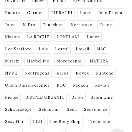
Deva Curl
Elseve
Episol
Ervas Naturais
Eudora
Garnier
HIDRATEI
Inoar
John Frieda
Joico
K-Pro
Kanechom
Kerastase
Keune
Klassis
LA ROCHE
LOKELANI
Lanza
Lee Stafford
Lola
Loreal
Lowell
MAC
Matrix
Maybelline
Moroccanoil
NATURA
NPPE
Neutrogena
Nivea
Novex
Pantene
Quem Disse Berenice
ROC
Redken
Revlon
Richee
SIMPLE ORGANIC
Sallve
Salon Line
Schwarzkopf
Sebastian
Seda
Senscience
Sexy Hair
TIGI
The Body Shop
Tresemme