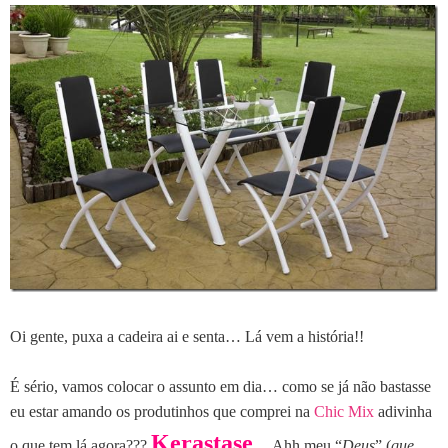
Oi gente, puxa a cadeira ai e senta… Lá vem a história!!
É sério, vamos colocar o assunto em dia… como se já não bastasse
eu estar amando os produtinhos que comprei na
Chic Mix
adivinha
Kerastase
o que tem lá agora???
… Ahh meu “
Deus
” (
que