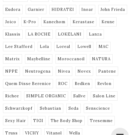
Eudora
Garnier
HIDRATEI
Inoar
John Frieda
Joico
K-Pro
Kanechom
Kerastase
Keune
Klassis
LA ROCHE
LOKELANI
Lanza
Lee Stafford
Lola
Loreal
Lowell
MAC
Matrix
Maybelline
Moroccanoil
NATURA
NPPE
Neutrogena
Nivea
Novex
Pantene
Quem Disse Berenice
ROC
Redken
Revlon
Richee
SIMPLE ORGANIC
Sallve
Salon Line
Schwarzkopf
Sebastian
Seda
Senscience
Sexy Hair
TIGI
The Body Shop
Tresemme
Truss
VICHY
Vitanol
Wella