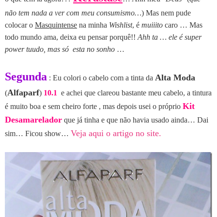
não tem nada a ver com meu consumismo…
) Mas nem pude
colocar o
Masquintense
na minha
Wishlist
, é
muiiito
caro … Mas
todo mundo ama, deixa eu pensar porquê!!
Ahh ta … ele é super
power tuudo, mas só esta no sonho
…
Segunda
Alta Moda
: Eu colori o cabelo com a tinta da
Alfaparf
(
)
10.1
e achei que clareou bastante meu cabelo, a tintura
Kit
é muito boa e sem cheiro forte , mas depois usei o próprio
Desamarelador
que já tinha e que não havia usado ainda… Dai
Veja aqui o artigo no site.
sim… Ficou show…