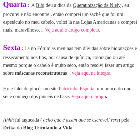
Quarta
: A
Bibi
deu a dica da
Queratinização da Niely
, eu
procurei e não encontrei, então comprei um sachê que foi um
espetáculo no meu cabelo, voltei lá nas Lojas Americanas e comprei
mais, maravilhoso…
Veja aqui o artigo completo
.
Sexta
: La no Fórum as meninas tem dúvidas sobre hidratações e
ressecamento nos fios, por causa de química, coloração ou até
mesmo porque o cabelo é muito seco, então resolvi fazer um artigo
sobre
máscaras reconstrutoras ,
veja aqui na íntegra
.
Hoje
falei de pincéis no site
Patricinha Esperta
, um pouco do que
sei e conheço dos pincéis de base.
Veja aqui o artigo
.
Ahhh
fui tagueada (
acho que é assim que se escreve!! rsrs
) pela
Drika
do
Blog Tricotando a Vida