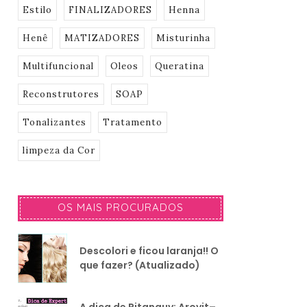
Estilo
FINALIZADORES
Henna
Henê
MATIZADORES
Misturinha
Multifuncional
Oleos
Queratina
Reconstrutores
SOAP
Tonalizantes
Tratamento
limpeza da Cor
OS MAIS PROCURADOS
Descolori e ficou laranja!! O
que fazer? (Atualizado)
A dica de Pitanguy: Arovit–