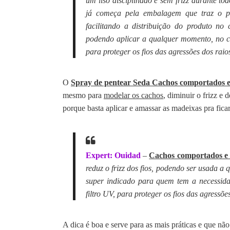
um liso disciplinado e sem frizz durante to
já começa pela embalagem que traz o p
facilitando a distribuição do produto no
podendo aplicar a qualquer momento, no c
para proteger os fios das agressões dos raio
O
Spray de pentear Seda Cachos comportados e
mesmo para
modelar os cachos
, diminuir o frizz e
porque basta aplicar e amassar as madeixas pra ficar
Expert: Ouidad
–
Cachos comportados e 
reduz o frizz dos fios, podendo ser usada 
super indicado para quem tem a necessid
filtro UV, para proteger os fios das agressõe
A dica é boa e serve para as mais práticas e que nã