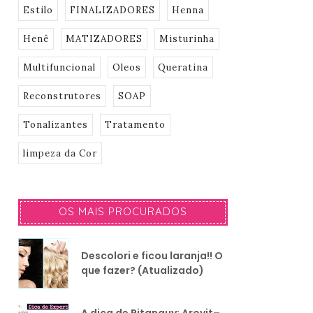
Estilo
FINALIZADORES
Henna
Henê
MATIZADORES
Misturinha
Multifuncional
Oleos
Queratina
Reconstrutores
SOAP
Tonalizantes
Tratamento
limpeza da Cor
OS MAIS PROCURADOS
Descolori e ficou laranja!! O
que fazer? (Atualizado)
A dica de Pitanguy: Arovit–