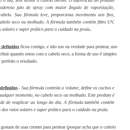
do o dia, sem deixar o cabelo oleoso. O diferencial do produto
oderoso jato de spray com maior ângulo de vaporização,
 cabelo. Sua fórmula leve, proporciona movimento aos fios,
abelo seco ou molhado. A fórmula também contém filtro UV,
s solares e super prático para o cuidado na praia
.
 definidos
ficou comigo, e não uso na verdade para pentear, uso
 definir quando estou com o cabelo seco, a forma de uso é simples
 perfeito o resultado.
definidos
- Sua fórmula controla o volume, define os cachos e
a qualquer momento, no cabelo seco ou molhado. Este produto é
ade de reaplicar ao longo do dia. A fórmula também contém
s dos raios solares e super prático para o cuidado na praia.
o gostam de usar cremes para pentear (
porque acha que o cabelo