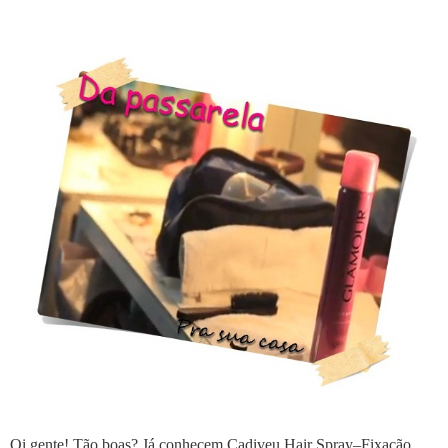
Oi gente! Tão boas? Já conhecem Cadiveu Hair Spray–Fixação