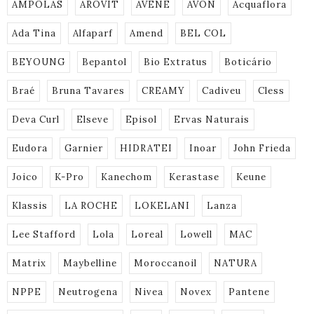
AMPOLAS
AROVIT
AVENE
AVON
Acquaflora
Ada Tina
Alfaparf
Amend
BEL COL
BEYOUNG
Bepantol
Bio Extratus
Boticário
Braé
Bruna Tavares
CREAMY
Cadiveu
Cless
Deva Curl
Elseve
Episol
Ervas Naturais
Eudora
Garnier
HIDRATEI
Inoar
John Frieda
Joico
K-Pro
Kanechom
Kerastase
Keune
Klassis
LA ROCHE
LOKELANI
Lanza
Lee Stafford
Lola
Loreal
Lowell
MAC
Matrix
Maybelline
Moroccanoil
NATURA
NPPE
Neutrogena
Nivea
Novex
Pantene