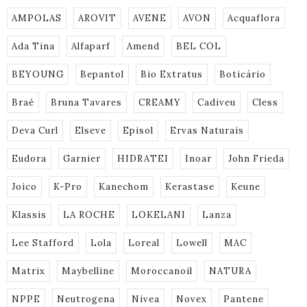
AMPOLAS
AROVIT
AVENE
AVON
Acquaflora
Ada Tina
Alfaparf
Amend
BEL COL
BEYOUNG
Bepantol
Bio Extratus
Boticário
Braé
Bruna Tavares
CREAMY
Cadiveu
Cless
Deva Curl
Elseve
Episol
Ervas Naturais
Eudora
Garnier
HIDRATEI
Inoar
John Frieda
Joico
K-Pro
Kanechom
Kerastase
Keune
Klassis
LA ROCHE
LOKELANI
Lanza
Lee Stafford
Lola
Loreal
Lowell
MAC
Matrix
Maybelline
Moroccanoil
NATURA
NPPE
Neutrogena
Nivea
Novex
Pantene