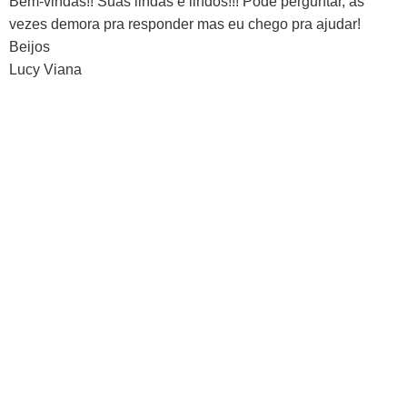
Bem-vindas!! Suas lindas e lindos!!! Pode perguntar, as
vezes demora pra responder mas eu chego pra ajudar!
Beijos
Lucy Viana