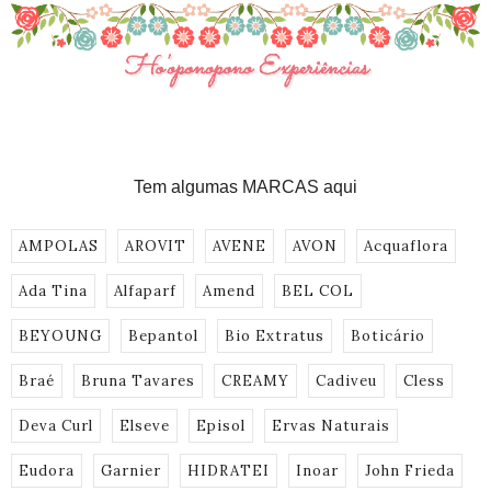
Tem algumas MARCAS aqui
AMPOLAS
AROVIT
AVENE
AVON
Acquaflora
Ada Tina
Alfaparf
Amend
BEL COL
BEYOUNG
Bepantol
Bio Extratus
Boticário
Braé
Bruna Tavares
CREAMY
Cadiveu
Cless
Deva Curl
Elseve
Episol
Ervas Naturais
Eudora
Garnier
HIDRATEI
Inoar
John Frieda