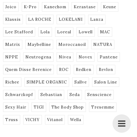
Joico
K-Pro
Kanechom
Kerastase
Keune
Klassis
LA ROCHE
LOKELANI
Lanza
Lee Stafford
Lola
Loreal
Lowell
MAC
Matrix
Maybelline
Moroccanoil
NATURA
NPPE
Neutrogena
Nivea
Novex
Pantene
Quem Disse Berenice
ROC
Redken
Revlon
Richee
SIMPLE ORGANIC
Sallve
Salon Line
Schwarzkopf
Sebastian
Seda
Senscience
Sexy Hair
TIGI
The Body Shop
Tresemme
Truss
VICHY
Vitanol
Wella