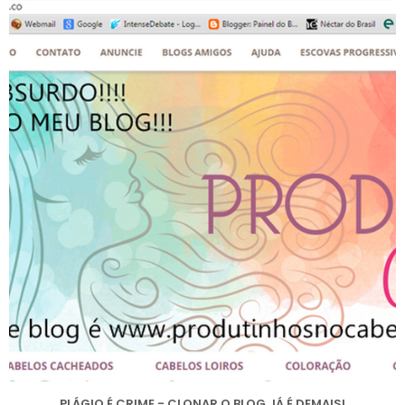
PLÁGIO É CRIME - CLONAR O BLOG JÁ É DEMAIS!