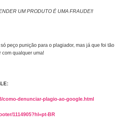
VENDER UM PRODUTO É UMA FRAUDE!!
 só peço punição para o plagiador, mas já que foi tão
er com qualquer uma!
LE:
8/como-denunciar-plagio-ao-google.html
hooter/1114905?hl=pt-BR