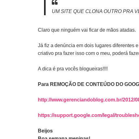
UM SITE QUE CLONA OUTRO PRA 
Claro que ninguém vai ficar de mãos atadas.
Já fiz a denúncia em dois lugares diferentes e
criativo pra fazer isso com o meu, poderá faz
A dica é pra vocês blogueiras!!!!
Para REMOÇÃO DE CONTEÚDO DO GOOG
http://www.gerenciandoblog.com.br/2012/0
https://support.google.com/legal/troubles
Beijos
Boa semana meninas!