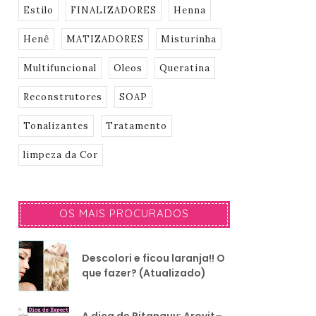
Estilo
FINALIZADORES
Henna
Henê
MATIZADORES
Misturinha
Multifuncional
Oleos
Queratina
Reconstrutores
SOAP
Tonalizantes
Tratamento
limpeza da Cor
OS MAIS PROCURADOS
Descolori e ficou laranja!! O
que fazer? (Atualizado)
A dica de Pitanguy: Arovit–