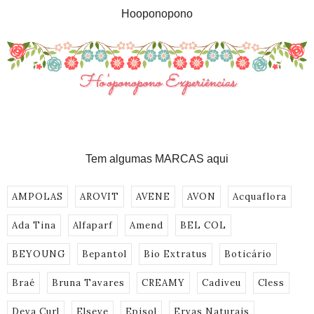
Hooponopono
Tem algumas MARCAS aqui
AMPOLAS
AROVIT
AVENE
AVON
Acquaflora
Ada Tina
Alfaparf
Amend
BEL COL
BEYOUNG
Bepantol
Bio Extratus
Boticário
Braé
Bruna Tavares
CREAMY
Cadiveu
Cless
Deva Curl
Elseve
Episol
Ervas Naturais