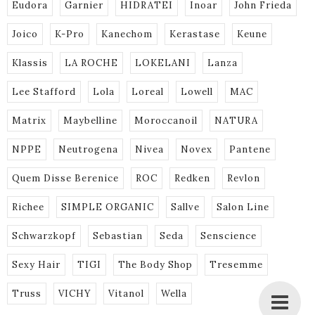
Eudora
Garnier
HIDRATEI
Inoar
John Frieda
Joico
K-Pro
Kanechom
Kerastase
Keune
Klassis
LA ROCHE
LOKELANI
Lanza
Lee Stafford
Lola
Loreal
Lowell
MAC
Matrix
Maybelline
Moroccanoil
NATURA
NPPE
Neutrogena
Nivea
Novex
Pantene
Quem Disse Berenice
ROC
Redken
Revlon
Richee
SIMPLE ORGANIC
Sallve
Salon Line
Schwarzkopf
Sebastian
Seda
Senscience
Sexy Hair
TIGI
The Body Shop
Tresemme
Truss
VICHY
Vitanol
Wella