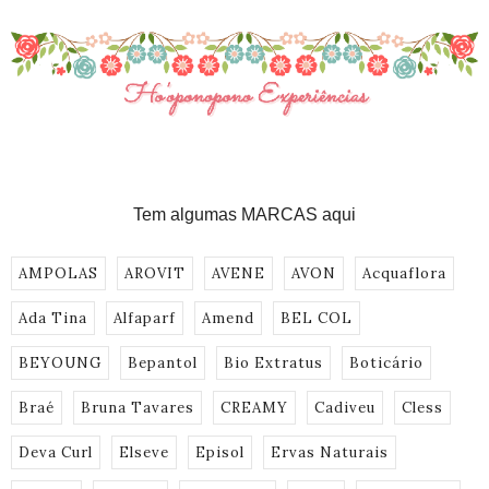
Tem algumas MARCAS aqui
AMPOLAS
AROVIT
AVENE
AVON
Acquaflora
Ada Tina
Alfaparf
Amend
BEL COL
BEYOUNG
Bepantol
Bio Extratus
Boticário
Braé
Bruna Tavares
CREAMY
Cadiveu
Cless
Deva Curl
Elseve
Episol
Ervas Naturais