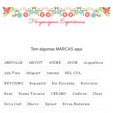
Tem algumas MARCAS aqui
AMPOLAS
AROVIT
AVENE
AVON
Acquaflora
Ada Tina
Alfaparf
Amend
BEL COL
BEYOUNG
Bepantol
Bio Extratus
Boticário
Braé
Bruna Tavares
CREAMY
Cadiveu
Cless
Deva Curl
Elseve
Episol
Ervas Naturais