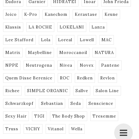
Eudora
Garnier
HIDRATEI
Inoar
John Frieda
Joico
K-Pro
Kanechom
Kerastase
Keune
Klassis
LA ROCHE
LOKELANI
Lanza
Lee Stafford
Lola
Loreal
Lowell
MAC
Matrix
Maybelline
Moroccanoil
NATURA
NPPE
Neutrogena
Nivea
Novex
Pantene
Quem Disse Berenice
ROC
Redken
Revlon
Richee
SIMPLE ORGANIC
Sallve
Salon Line
Schwarzkopf
Sebastian
Seda
Senscience
Sexy Hair
TIGI
The Body Shop
Tresemme
Truss
VICHY
Vitanol
Wella