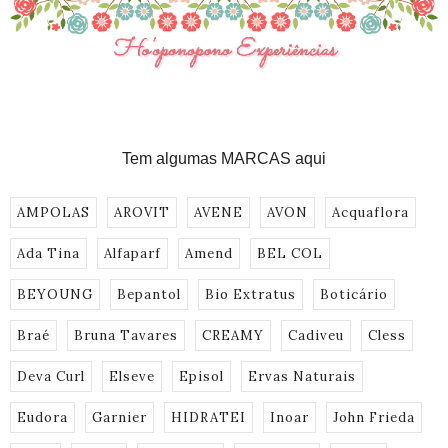
Tem algumas MARCAS aqui
AMPOLAS
AROVIT
AVENE
AVON
Acquaflora
Ada Tina
Alfaparf
Amend
BEL COL
BEYOUNG
Bepantol
Bio Extratus
Boticário
Braé
Bruna Tavares
CREAMY
Cadiveu
Cless
Deva Curl
Elseve
Episol
Ervas Naturais
Eudora
Garnier
HIDRATEI
Inoar
John Frieda