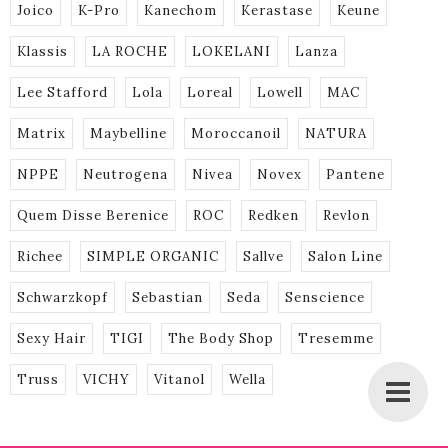
Joico
K-Pro
Kanechom
Kerastase
Keune
Klassis
LA ROCHE
LOKELANI
Lanza
Lee Stafford
Lola
Loreal
Lowell
MAC
Matrix
Maybelline
Moroccanoil
NATURA
NPPE
Neutrogena
Nivea
Novex
Pantene
Quem Disse Berenice
ROC
Redken
Revlon
Richee
SIMPLE ORGANIC
Sallve
Salon Line
Schwarzkopf
Sebastian
Seda
Senscience
Sexy Hair
TIGI
The Body Shop
Tresemme
Truss
VICHY
Vitanol
Wella