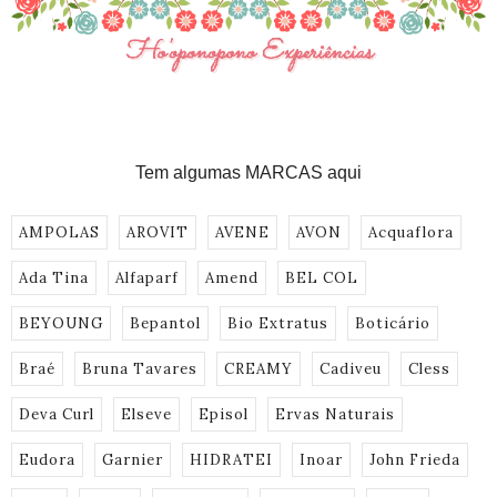
Tem algumas MARCAS aqui
AMPOLAS
AROVIT
AVENE
AVON
Acquaflora
Ada Tina
Alfaparf
Amend
BEL COL
BEYOUNG
Bepantol
Bio Extratus
Boticário
Braé
Bruna Tavares
CREAMY
Cadiveu
Cless
Deva Curl
Elseve
Episol
Ervas Naturais
Eudora
Garnier
HIDRATEI
Inoar
John Frieda