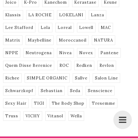
Joico
K-Pro
Kanechom
Kerastase
Keune
Klassis
LA ROCHE
LOKELANI
Lanza
Lee Stafford
Lola
Loreal
Lowell
MAC
Matrix
Maybelline
Moroccanoil
NATURA
NPPE
Neutrogena
Nivea
Novex
Pantene
Quem Disse Berenice
ROC
Redken
Revlon
Richee
SIMPLE ORGANIC
Sallve
Salon Line
Schwarzkopf
Sebastian
Seda
Senscience
Sexy Hair
TIGI
The Body Shop
Tresemme
Truss
VICHY
Vitanol
Wella