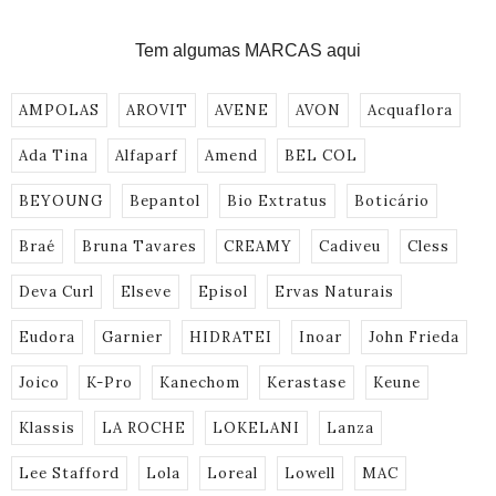
Tem algumas MARCAS aqui
AMPOLAS
AROVIT
AVENE
AVON
Acquaflora
Ada Tina
Alfaparf
Amend
BEL COL
BEYOUNG
Bepantol
Bio Extratus
Boticário
Braé
Bruna Tavares
CREAMY
Cadiveu
Cless
Deva Curl
Elseve
Episol
Ervas Naturais
Eudora
Garnier
HIDRATEI
Inoar
John Frieda
Joico
K-Pro
Kanechom
Kerastase
Keune
Klassis
LA ROCHE
LOKELANI
Lanza
Lee Stafford
Lola
Loreal
Lowell
MAC