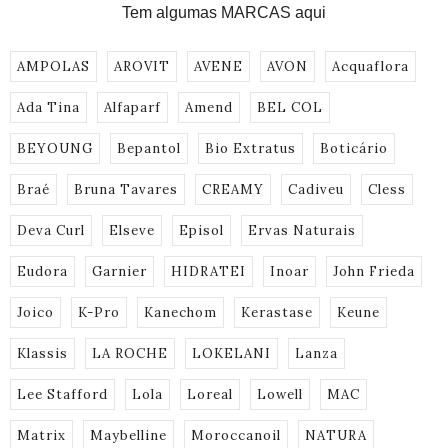
Tem algumas MARCAS aqui
AMPOLAS
AROVIT
AVENE
AVON
Acquaflora
Ada Tina
Alfaparf
Amend
BEL COL
BEYOUNG
Bepantol
Bio Extratus
Boticário
Braé
Bruna Tavares
CREAMY
Cadiveu
Cless
Deva Curl
Elseve
Episol
Ervas Naturais
Eudora
Garnier
HIDRATEI
Inoar
John Frieda
Joico
K-Pro
Kanechom
Kerastase
Keune
Klassis
LA ROCHE
LOKELANI
Lanza
Lee Stafford
Lola
Loreal
Lowell
MAC
Matrix
Maybelline
Moroccanoil
NATURA