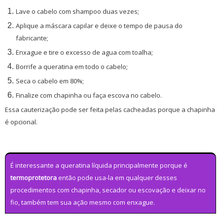
Lave o cabelo com shampoo duas vezes;
Aplique a máscara capilar e deixe o tempo de pausa do
fabricante;
Enxague e tire o excesso de agua com toalha;
Borrife a queratina em todo o cabelo;
Seca o cabelo em 80%;
Finalize com chapinha ou faça escova no cabelo.
Essa cauterização pode ser feita pelas cacheadas porque a chapinha
é opcional.
É interessante a queratina líquida principalmente porque é
termoprotetora
então pode usa-la em qualquer desses
procedimentos com chapinha, secador ou escovação e deixar no
fio, também tem sua ação mesmo com enxague.