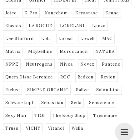
Eudora
Garnier
HIDRATEI
Inoar
John Frieda
Joico
K-Pro
Kanechom
Kerastase
Keune
Klassis
LA ROCHE
LOKELANI
Lanza
Lee Stafford
Lola
Loreal
Lowell
MAC
Matrix
Maybelline
Moroccanoil
NATURA
NPPE
Neutrogena
Nivea
Novex
Pantene
Quem Disse Berenice
ROC
Redken
Revlon
Richee
SIMPLE ORGANIC
Sallve
Salon Line
Schwarzkopf
Sebastian
Seda
Senscience
Sexy Hair
TIGI
The Body Shop
Tresemme
Truss
VICHY
Vitanol
Wella