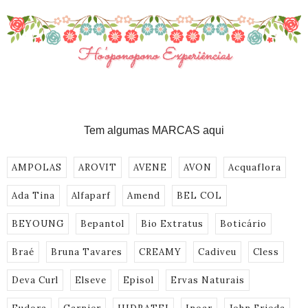
Tem algumas MARCAS aqui
AMPOLAS
AROVIT
AVENE
AVON
Acquaflora
Ada Tina
Alfaparf
Amend
BEL COL
BEYOUNG
Bepantol
Bio Extratus
Boticário
Braé
Bruna Tavares
CREAMY
Cadiveu
Cless
Deva Curl
Elseve
Episol
Ervas Naturais