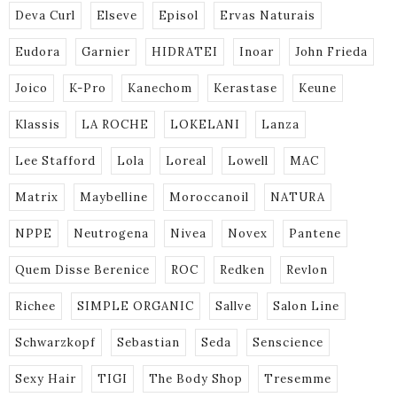
Deva Curl
Elseve
Episol
Ervas Naturais
Eudora
Garnier
HIDRATEI
Inoar
John Frieda
Joico
K-Pro
Kanechom
Kerastase
Keune
Klassis
LA ROCHE
LOKELANI
Lanza
Lee Stafford
Lola
Loreal
Lowell
MAC
Matrix
Maybelline
Moroccanoil
NATURA
NPPE
Neutrogena
Nivea
Novex
Pantene
Quem Disse Berenice
ROC
Redken
Revlon
Richee
SIMPLE ORGANIC
Sallve
Salon Line
Schwarzkopf
Sebastian
Seda
Senscience
Sexy Hair
TIGI
The Body Shop
Tresemme