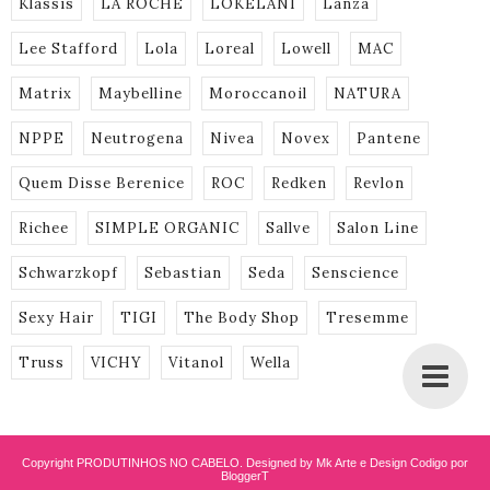
Klassis
LA ROCHE
LOKELANI
Lanza
Lee Stafford
Lola
Loreal
Lowell
MAC
Matrix
Maybelline
Moroccanoil
NATURA
NPPE
Neutrogena
Nivea
Novex
Pantene
Quem Disse Berenice
ROC
Redken
Revlon
Richee
SIMPLE ORGANIC
Sallve
Salon Line
Schwarzkopf
Sebastian
Seda
Senscience
Sexy Hair
TIGI
The Body Shop
Tresemme
Truss
VICHY
Vitanol
Wella
Copyright
PRODUTINHOS NO CABELO
. Designed by Mk Arte e Design
Codigo por
BloggerT