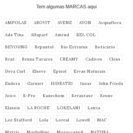
Tem algumas MARCAS aqui
AMPOLAS
AROVIT
AVENE
AVON
Acquaflora
Ada Tina
Alfaparf
Amend
BEL COL
BEYOUNG
Bepantol
Bio Extratus
Boticário
Braé
Bruna Tavares
CREAMY
Cadiveu
Cless
Deva Curl
Elseve
Episol
Ervas Naturais
Eudora
Garnier
HIDRATEI
Inoar
John Frieda
Joico
K-Pro
Kanechom
Kerastase
Keune
Klassis
LA ROCHE
LOKELANI
Lanza
Lee Stafford
Lola
Loreal
Lowell
MAC
Matrix
Maybelline
Moroccanoil
NATURA