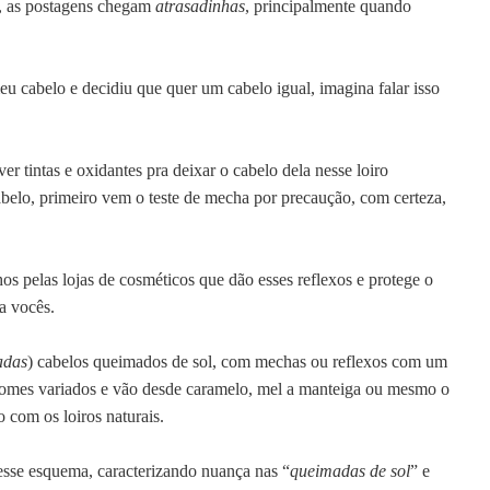
o, as postagens chegam
atrasadinhas
, principalmente quando
u cabelo e decidiu que quer um cabelo igual, imagina falar isso
tintas e oxidantes pra deixar o cabelo dela nesse loiro
abelo, primeiro vem o teste de mecha por precaução, com certeza,
s pelas lojas de cosméticos que dão esses reflexos e protege o
ra vocês
.
adas
) cabelos queimados de sol,
com mechas ou reflexos com um
m nomes variados e vão desde caramelo, mel a manteiga ou mesmo o
o com os loiros naturais.
nesse esquema, caracterizando nuança nas “
queimadas de sol
” e