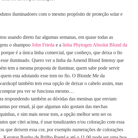
rodutos iluminadores com o mesmo propósito de proteção solar e
stou usando direto faz algumas semanas, em quase todas as
agens o shampoo
John Frieda
e a
linha Phytogen Absolut Blond da
porque é a única linha comercial, que conheço, que deixa o fio
esse iluminado. Q
uero ver a linha da Amend Blond Intensy que
ém tem a mesma proposta de iluminar, quem sabe pode servir
 quem esta adotando esse tom no fio. O
Blonde Me da
arzkopf também tem essa opção de deixar o cabelo assim, mas
comprar pra ver se funciona mesmo…
a respondendo também as dúvidas das meninas que enviam
untas por email, já que algumas não gostam das mechas
quinhas, e sim mais nesse tom, a opção melhor sem ser os
utos que citei acima,
é usar tonalizantes e/ou coloração com essa
 ou que deixem essa cor, por exemplo numerações de colorações
 , Keraton Banho de Brilho Pastel e até o 11.00 pode ser uma boa