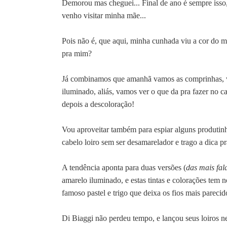
Demorou mas cheguei... Final de ano é sempre iss
venho visitar minha mãe...
Pois não é, que aqui, m
inha cunhada viu a cor do me
pra mim?
Já combinamos que amanhã vamos as comprinhas, ver 
iluminado, aliás, vamos ver o que da pra fazer no c
depois a descoloração!
Vou aproveitar também para espiar alguns produtinho
cabelo loiro sem ser desamarelador e trago a dica p
A tendência aponta para duas versões (
das mais fal
amarelo iluminado, e estas tintas e colorações te
famoso pastel e trigo que deixa os fios mais parecid
Di Biaggi não perdeu tempo, e
lançou seus loiros 