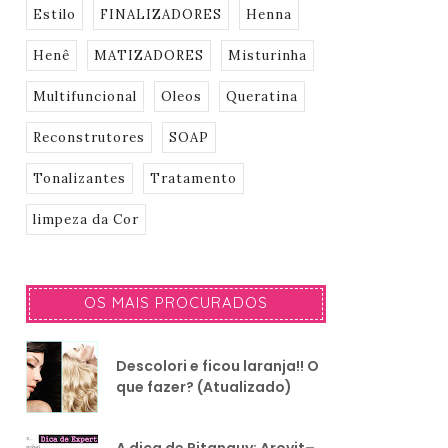
Estilo
FINALIZADORES
Henna
Henê
MATIZADORES
Misturinha
Multifuncional
Oleos
Queratina
Reconstrutores
SOAP
Tonalizantes
Tratamento
limpeza da Cor
OS MAIS PROCURADOS
Descolori e ficou laranja!! O
que fazer? (Atualizado)
A dica de Pitanguy: Arovit–