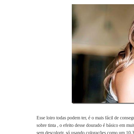
Esse loiro todas podem ter, é o mais fácil de conse
sobre tinta , o efeito desse dourado é básico em mu
sem descolorir, só usando colorações como um 10.