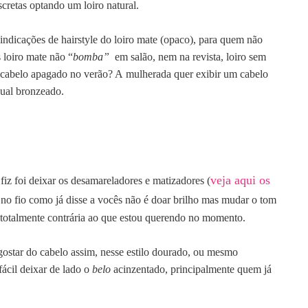
cretas optando um loiro natural
.
indicações de hairstyle do loiro mate (opaco), para quem não
 loiro mate não “
bomba”
em salão, nem na revista, loiro sem
er cabelo apagado no verão? A
mulherada quer exibir um cabelo
sual bronzeado.
veja aqui os
iz foi deixar os desamareladores e matizadores (
 no fio como já disse a vocês não é doar brilho mas mudar o tom
é totalmente contrária ao que estou querendo no momento.
gostar do cabelo a
ssim, nesse estilo dourado, ou mesmo
fácil deixar de lado o
belo
acinzentado, principalmente quem já