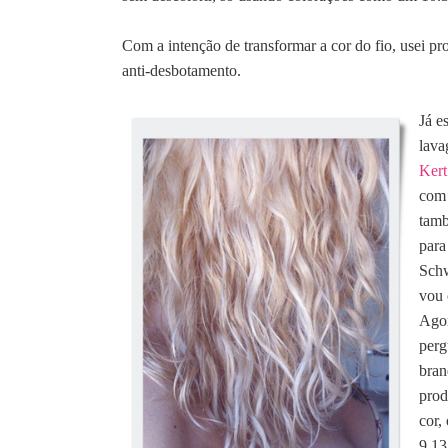
Com a intenção de transformar a cor do fio, usei p
anti-desbotamento.
Já e
lav
Kert
com 
tamb
para
Schw
vou 
Agor
perg
bran
prod
cor,
9.13