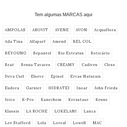
Tem algumas MARCAS aqui
AMPOLAS
AROVIT
AVENE
AVON
Acquaflora
Ada Tina
Alfaparf
Amend
BEL COL
BEYOUNG
Bepantol
Bio Extratus
Boticário
Braé
Bruna Tavares
CREAMY
Cadiveu
Cless
Deva Curl
Elseve
Episol
Ervas Naturais
Eudora
Garnier
HIDRATEI
Inoar
John Frieda
Joico
K-Pro
Kanechom
Kerastase
Keune
Klassis
LA ROCHE
LOKELANI
Lanza
Lee Stafford
Lola
Loreal
Lowell
MAC