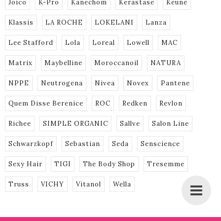
Joico
K-Pro
Kanechom
Kerastase
Keune
Klassis
LA ROCHE
LOKELANI
Lanza
Lee Stafford
Lola
Loreal
Lowell
MAC
Matrix
Maybelline
Moroccanoil
NATURA
NPPE
Neutrogena
Nivea
Novex
Pantene
Quem Disse Berenice
ROC
Redken
Revlon
Richee
SIMPLE ORGANIC
Sallve
Salon Line
Schwarzkopf
Sebastian
Seda
Senscience
Sexy Hair
TIGI
The Body Shop
Tresemme
Truss
VICHY
Vitanol
Wella