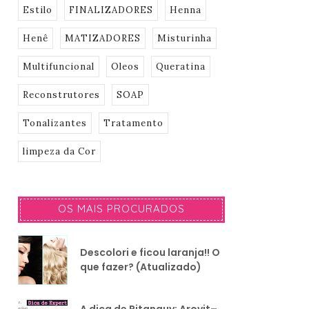
Estilo
FINALIZADORES
Henna
Henê
MATIZADORES
Misturinha
Multifuncional
Oleos
Queratina
Reconstrutores
SOAP
Tonalizantes
Tratamento
limpeza da Cor
OS MAIS PROCURADOS
Descolori e ficou laranja!! O
que fazer? (Atualizado)
A dica de Pitanguy: Arovit–