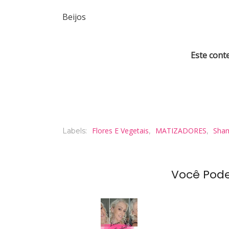
Beijos
Este cont
Flores E Vegetais
MATIZADORES
Sha
Labels:
,
,
Você Pod