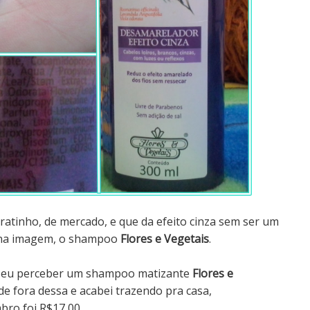
atinho, de mercado, e que da efeito cinza sem ser um
o na imagem, o shampoo
Flores e Vegetais
.
té eu perceber um shampoo matizante
Flores e
de fora dessa e acabei trazendo pra casa,
bro foi R$17,00.