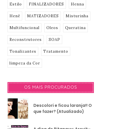
Estilo
FINALIZADORES
Henna
Henê
MATIZADORES
Misturinha
Multifuncional
Oleos
Queratina
Reconstrutores
SOAP
Tonalizantes
Tratamento
limpeza da Cor
OS MAIS PROCURADOS
Descolori e ficou laranja!! O
que fazer? (Atualizado)
A dica de Pitanguy: Arovit–