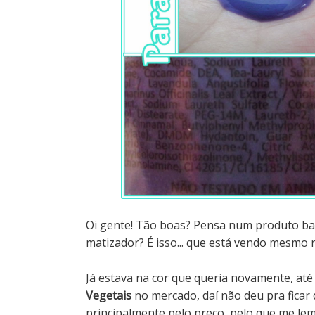
Oi gente! Tão boas? Pensa num produto bar
matizador? É isso... que está vendo mesm
Já estava na cor que queria novamente, a
Vegetais
no mercado, daí não deu pra ficar 
principalmente pelo preço, pelo que me lem