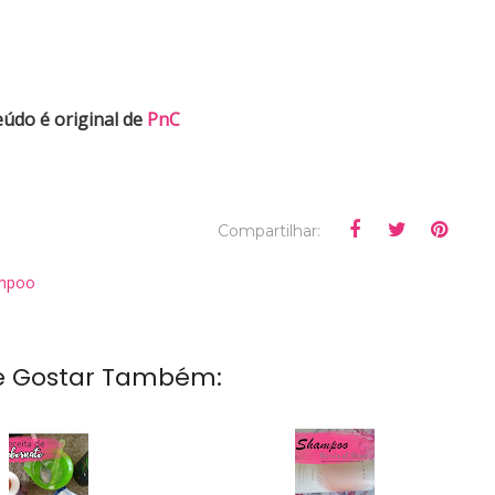
eúdo é original de
PnC
Compartilhar:
mpoo
e Gostar Também: