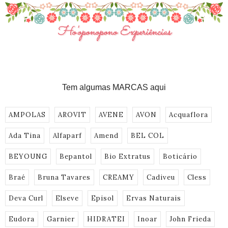
Tem algumas MARCAS aqui
AMPOLAS
AROVIT
AVENE
AVON
Acquaflora
Ada Tina
Alfaparf
Amend
BEL COL
BEYOUNG
Bepantol
Bio Extratus
Boticário
Braé
Bruna Tavares
CREAMY
Cadiveu
Cless
Deva Curl
Elseve
Episol
Ervas Naturais
Eudora
Garnier
HIDRATEI
Inoar
John Frieda