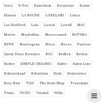
Joico
K-Pro
Kanechom
Kerastase
Keune
Klassis
LA ROCHE
LOKELANI
Lanza
Lee Stafford
Lola
Loreal
Lowell
MAC
Matrix
Maybelline
Moroccanoil
NATURA
NPPE
Neutrogena
Nivea
Novex
Pantene
Quem Disse Berenice
ROC
Redken
Revlon
Richee
SIMPLE ORGANIC
Sallve
Salon Line
Schwarzkopf
Sebastian
Seda
Senscience
Sexy Hair
TIGI
The Body Shop
Tresemme
Truss
VICHY
Vitanol
Wella