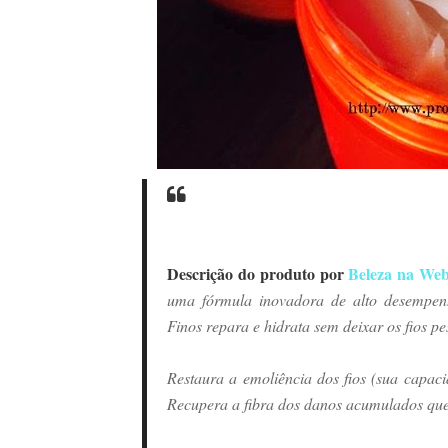
Descrição do produto por
Beleza na We
uma fórmula inovadora de alto desempen
Finos repara e hidrata sem deixar os fios pe
Restaura a emoliência dos fios (sua capaci
Recupera a fibra dos danos acumulados que d