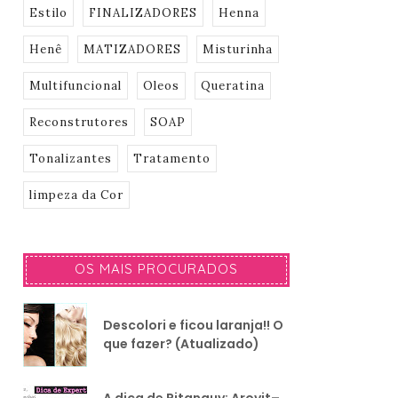
Estilo
FINALIZADORES
Henna
Henê
MATIZADORES
Misturinha
Multifuncional
Oleos
Queratina
Reconstrutores
SOAP
Tonalizantes
Tratamento
limpeza da Cor
OS MAIS PROCURADOS
Descolori e ficou laranja!! O
que fazer? (Atualizado)
A dica de Pitanguy: Arovit–