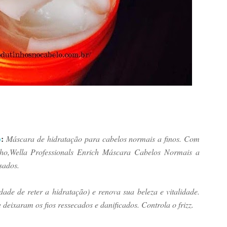
b
:
Máscara de hidratação para cabelos normais a finos. Com
ho,Wella Professionals Enrich Máscara Cabelos Normais a
sados.
dade de reter a hidratação) e renova sua beleza e vitalidade.
eixaram os fios ressecados e danificados. Controla o frizz.