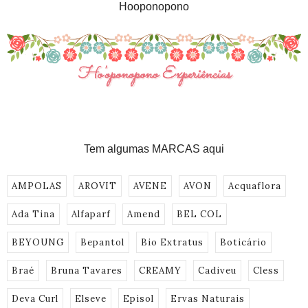
Hooponopono
Tem algumas MARCAS aqui
AMPOLAS
AROVIT
AVENE
AVON
Acquaflora
Ada Tina
Alfaparf
Amend
BEL COL
BEYOUNG
Bepantol
Bio Extratus
Boticário
Braé
Bruna Tavares
CREAMY
Cadiveu
Cless
Deva Curl
Elseve
Episol
Ervas Naturais