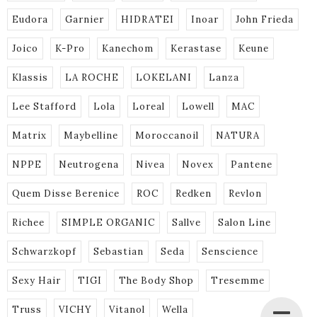
Eudora
Garnier
HIDRATEI
Inoar
John Frieda
Joico
K-Pro
Kanechom
Kerastase
Keune
Klassis
LA ROCHE
LOKELANI
Lanza
Lee Stafford
Lola
Loreal
Lowell
MAC
Matrix
Maybelline
Moroccanoil
NATURA
NPPE
Neutrogena
Nivea
Novex
Pantene
Quem Disse Berenice
ROC
Redken
Revlon
Richee
SIMPLE ORGANIC
Sallve
Salon Line
Schwarzkopf
Sebastian
Seda
Senscience
Sexy Hair
TIGI
The Body Shop
Tresemme
Truss
VICHY
Vitanol
Wella