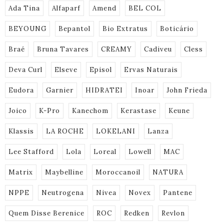
Ada Tina
Alfaparf
Amend
BEL COL
BEYOUNG
Bepantol
Bio Extratus
Boticário
Braé
Bruna Tavares
CREAMY
Cadiveu
Cless
Deva Curl
Elseve
Episol
Ervas Naturais
Eudora
Garnier
HIDRATEI
Inoar
John Frieda
Joico
K-Pro
Kanechom
Kerastase
Keune
Klassis
LA ROCHE
LOKELANI
Lanza
Lee Stafford
Lola
Loreal
Lowell
MAC
Matrix
Maybelline
Moroccanoil
NATURA
NPPE
Neutrogena
Nivea
Novex
Pantene
Quem Disse Berenice
ROC
Redken
Revlon