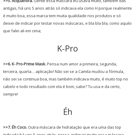
>>5. Acquaflora.
Gente essa máscara eu usava muito, também das
antigas, há uns 5 anos atrás só indicava ela como H porque realmente
é muito boa, essa marca tem muita qualidade nos produtos e só
deixei de indicar por testar novas máscaras, e bla bla bla, como aquilo
que falei ali em cima;
K-Pro
>>6. K- Pro-Prime Mask.
Pensa num amor a primeira, segunda,
terceira, quarta… aplicação! Não sei se a Camila mudou a fórmula,
não sei se continua boa, mas também indicava muito, é muito top no
cabelo e todo resultado com ela é bom, sabe? Tu usa e da certo,
sempre!
Éh
>>7. Éh Coco.
Outra máscara de hidratação que era uma das top
indicada há uns 5 anos atrás, nossa, indiquei muito essa máscara