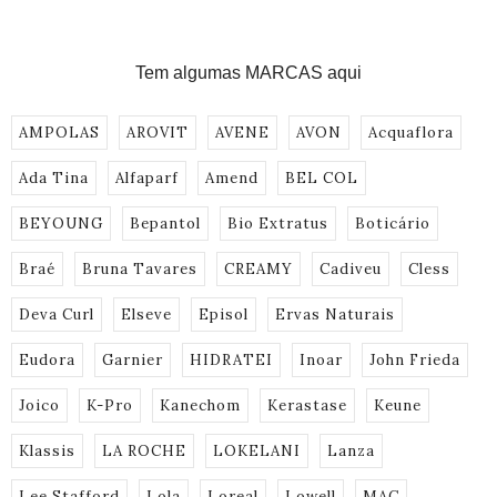
Tem algumas MARCAS aqui
AMPOLAS
AROVIT
AVENE
AVON
Acquaflora
Ada Tina
Alfaparf
Amend
BEL COL
BEYOUNG
Bepantol
Bio Extratus
Boticário
Braé
Bruna Tavares
CREAMY
Cadiveu
Cless
Deva Curl
Elseve
Episol
Ervas Naturais
Eudora
Garnier
HIDRATEI
Inoar
John Frieda
Joico
K-Pro
Kanechom
Kerastase
Keune
Klassis
LA ROCHE
LOKELANI
Lanza
Lee Stafford
Lola
Loreal
Lowell
MAC